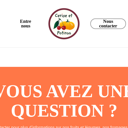
Entre
Nous
nous
contacter
VOUS AVEZ UN
QUESTION ?
acter pour plus d’informations sur nos fruits et légumes, nos fromages