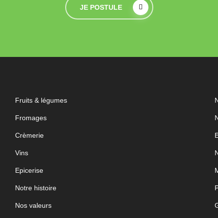
JE POSTULE
Fruits & légumes
N
Fromages
N
Crèmerie
E
Vins
N
Epicerise
M
Notre histoire
P
Nos valeurs
G