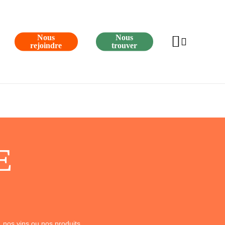
Nous
Nous
search
rejoindre
trouver
E
, nos vins ou nos produits