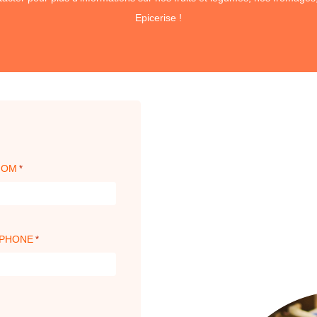
Epicerise !
NOM
*
ÉPHONE
*