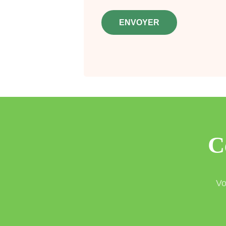
*
C
Vo