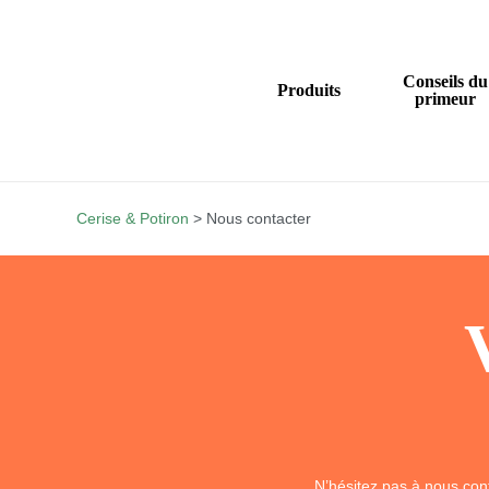
Skip
to
main
Conseils du
Produits
primeur
content
Cerise & Potiron
>
Nous contacter
N’hésitez pas à nous cont