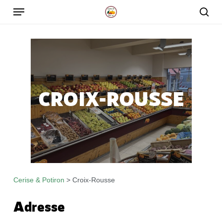
Skip
to
main
content
CROIX-ROUSSE
Cerise & Potiron
>
Croix-Rousse
Adresse