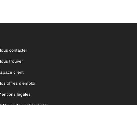
ous contacter
ous trouver
space client
os offres d’emploi
entions légales
olitique de confidentialité
estion des cookies