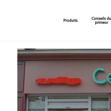
Skip
to
main
Conseils d
Produits
primeur
content