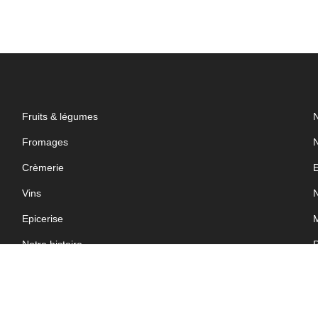
Fruits & légumes
N
Fromages
N
Crèmerie
E
Vins
N
Epicerise
M
Notre histoire
P
Nos valeurs
G