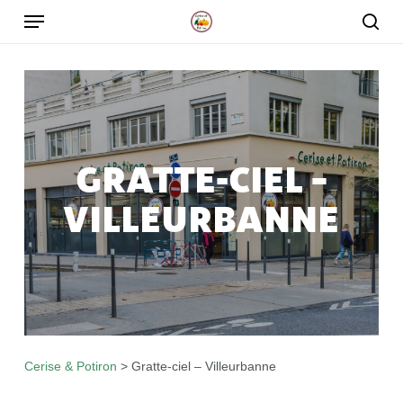
Skip
to
main
content
GRATTE-CIEL –
VILLEURBANNE
Cerise & Potiron
>
Gratte-ciel – Villeurbanne