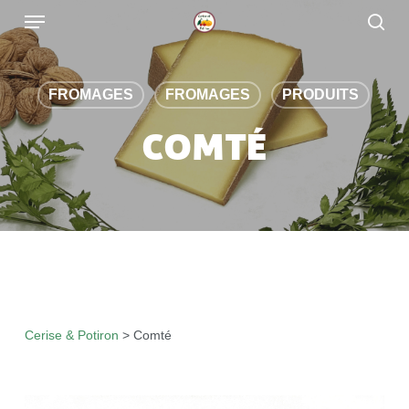
Skip
to
main
content
FROMAGES
FROMAGES
PRODUITS
COMTÉ
Cerise & Potiron
>
Comté