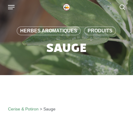
Skip
to
main
content
HERBES AROMATIQUES
PRODUITS
SAUGE
Cerise & Potiron
>
Sauge