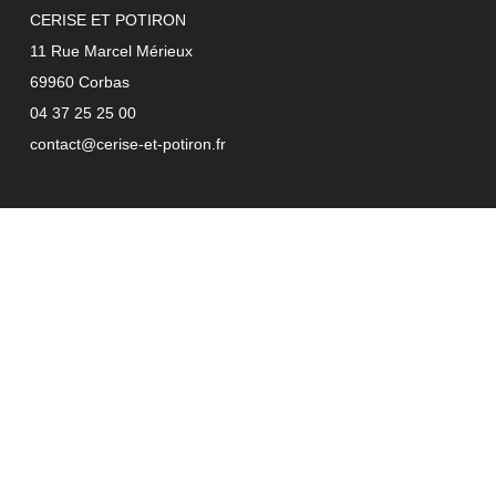
CERISE ET POTIRON
11 Rue Marcel Mérieux
69960 Corbas
04 37 25 25 00
contact@cerise-et-potiron.fr
Fruits & légumes
Fromages
Crèmerie
Vins
Epicerise
Notre histoire
Nos valeurs