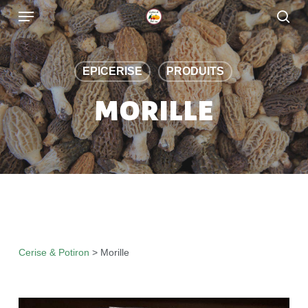
Skip
to
main
content
EPICERISE
PRODUITS
MORILLE
Cerise & Potiron
>
Morille