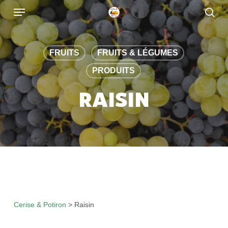
Skip
to
main
content
FRUITS
FRUITS & LÉGUMES
PRODUITS
RAISIN
Cerise & Potiron
>
Raisin