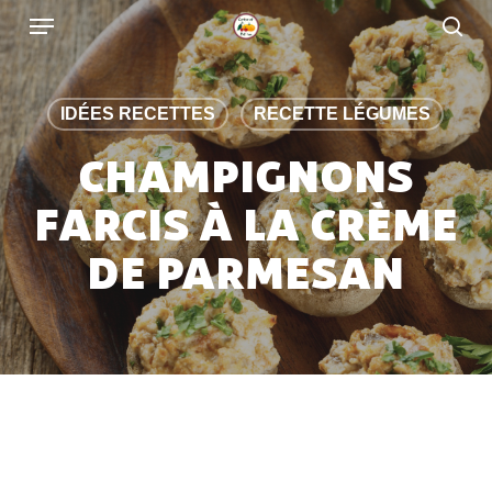
Skip
to
main
content
IDÉES RECETTES
RECETTE LÉGUMES
CHAMPIGNONS
FARCIS À LA CRÈME
DE PARMESAN