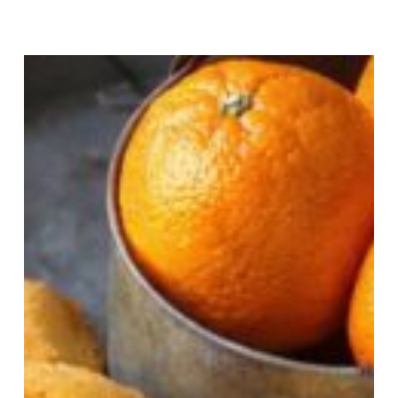
Madeleines
à
l’orange