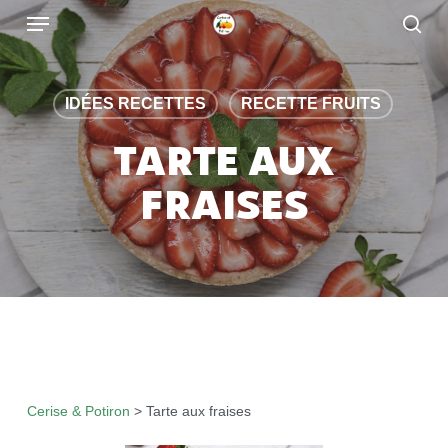
Skip
to
main
content
IDÉES RECETTES
RECETTE FRUITS
TARTE AUX
FRAISES
Cerise & Potiron
>
Tarte aux fraises