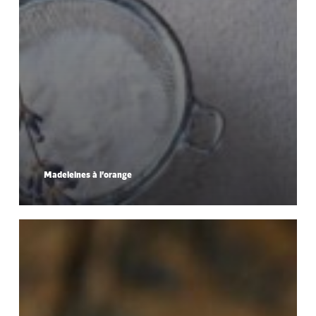
Madeleines à l’orange
Tarte
au
chou
blanc