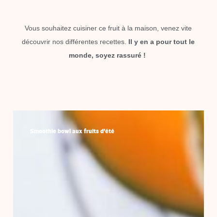
Vous souhaitez cuisiner ce fruit à la maison, venez vite
découvrir nos différentes recettes.
Il y en a pour tout le
monde, soyez rassuré !
Smoothie
bowl
Smoothie bowl aux fruits d’été
aux
fruits
d’été