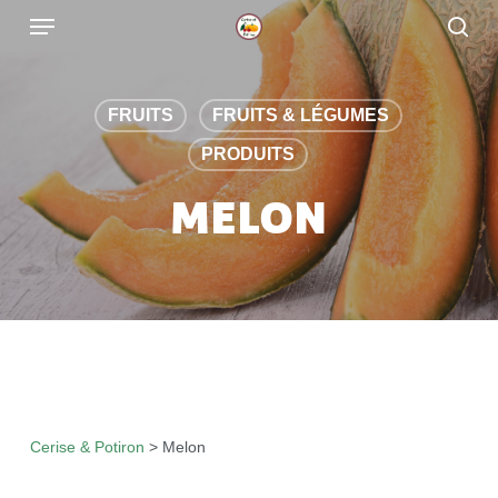
Skip
to
main
content
FRUITS
FRUITS & LÉGUMES
PRODUITS
MELON
Cerise & Potiron
>
Melon