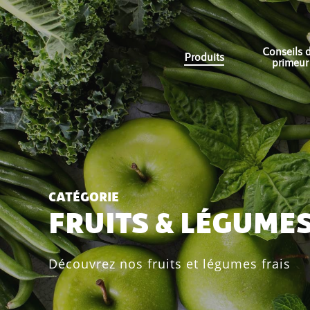
Skip
to
main
Conseils 
Produits
primeur
content
CATÉGORIE
FRUITS & LÉGUME
Découvrez nos fruits et légumes frais