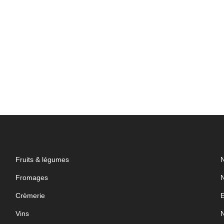
Fruits & légumes
N
Fromages
N
Crèmerie
E
Vins
N