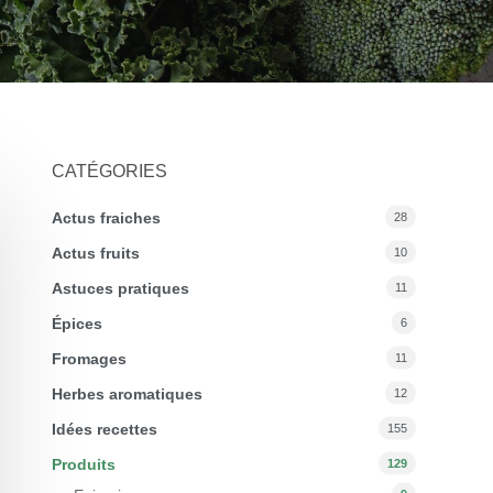
CATÉGORIES
Actus fraiches
28
Actus fruits
10
Astuces pratiques
11
Épices
6
Fromages
11
Herbes aromatiques
12
Idées recettes
155
Produits
129