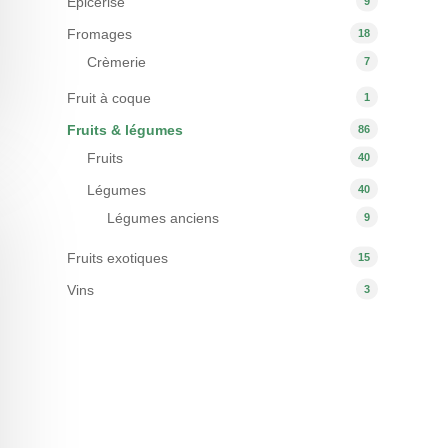
Epicerise
9
Fromages
18
Crèmerie
7
Fruit à coque
1
Fruits & légumes
86
Fruits
40
Légumes
40
Légumes anciens
9
Fruits exotiques
15
Vins
3