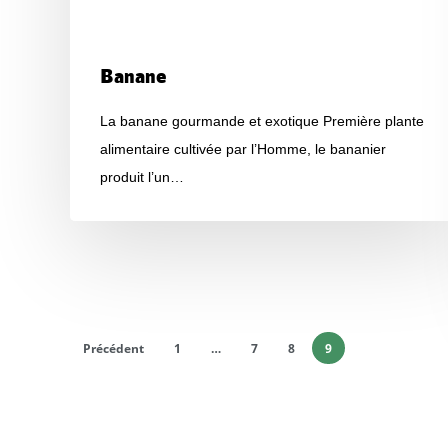
Produits
Banane
La banane gourmande et exotique Première plante
alimentaire cultivée par l’Homme, le bananier
produit l’un…
Précédent
1
…
7
8
9