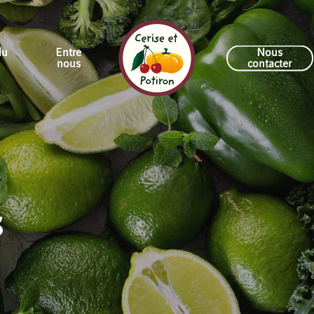
du
Entre
Nous
nous
contacter
S