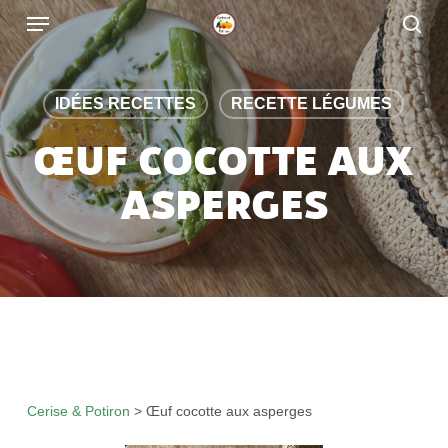
Skip
to
main
content
IDÉES RECETTES
RECETTE LÉGUMES
ŒUF COCOTTE AUX
ASPERGES
Cerise & Potiron
>
Œuf cocotte aux asperges