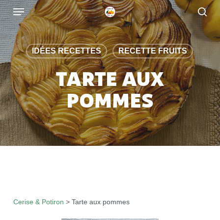
Skip
to
main
content
IDÉES RECETTES
RECETTE FRUITS
TARTE AUX
POMMES
Cerise & Potiron
>
Tarte aux pommes