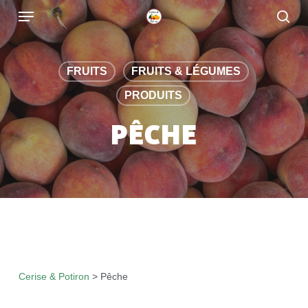
Skip
to
main
content
FRUITS
FRUITS & LÉGUMES
PRODUITS
PÊCHE
Cerise & Potiron
>
Pêche