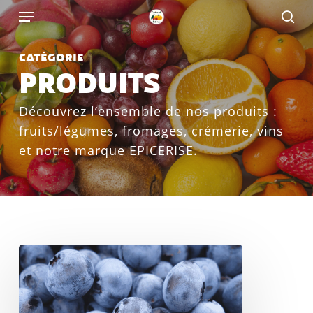
Skip
to
main
CATÉGORIE
content
PRODUITS
Découvrez l’ensemble de nos produits :
fruits/légumes, fromages, crémerie, vins
et notre marque EPICERISE.
Myrtille