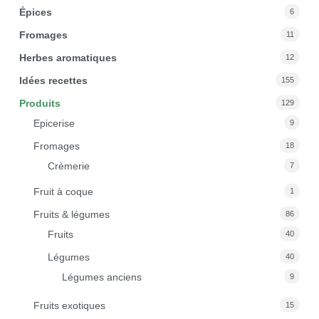
Épices
6
Fromages
11
Herbes aromatiques
12
Idées recettes
155
Produits
129
Epicerise
9
Fromages
18
Crèmerie
7
Fruit à coque
1
Fruits & légumes
86
Fruits
40
Légumes
40
Légumes anciens
9
Fruits exotiques
15